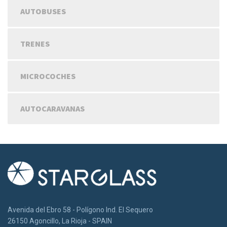
AUTOBUSES
TRENES
MICROCOCHES
AUTOCARAVANAS
Avenida del Ebro 58 - Polígono Ind. El Sequero
26150 Agoncillo, La Rioja - SPAIN